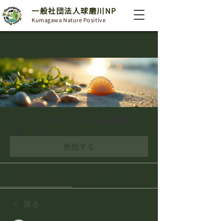
一般社団法人球磨川NP
Kumagawa Nature Positive
グループ
ごいしつばめしじみ応援団
公開
·
1名のメンバー
参加する
ディスカッション
メディア
ファイル
戻る