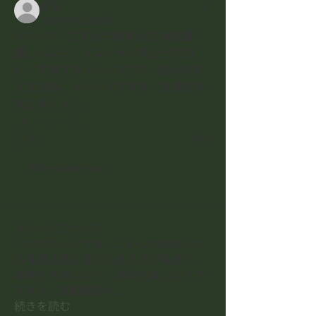
匿名
2025年12月24日
グループ「
ごいしつばめしじみ応援
団
」へようこそユーザー同士が交流
し、共有するスペースです。自分の考
えを投稿、メディアを共有、投票を作
成しましょう。
0
0
1
Write a comment...
グループについて
このグループでは、ごいしつばめしじ
み保護活動に関心のある人が集まり、
情報を共有したり、意見交換したりで
きます。活動報告や
...
続きを読む