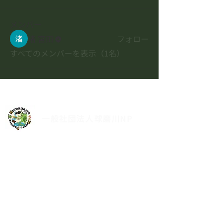
メンバー
渚 宮田
フォロー
すべてのメンバーを表示（1名）
一般社団法人球磨川NP
球磨川流域の生物多様性と生態系の保全・再生を、
科学的根拠と地域に根ざした連携に基づき進めてい
ます。
​メニュー
​ホーム