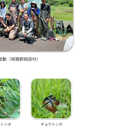
活動（球磨郡相良村）
トトンボ
チョウトンボ