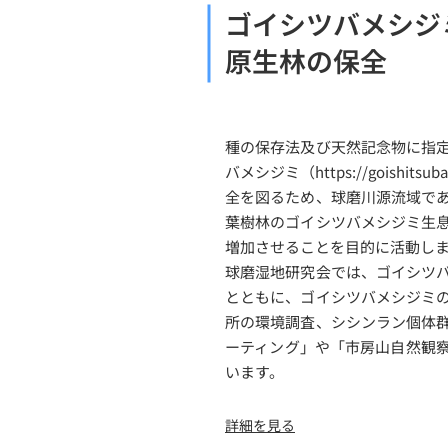
ゴイシツバメシジ
原生林の保全
種の保存法及び天然記念物に指
バメシジミ（
https://goishitsub
全を図るため、球磨川源流域で
葉樹林のゴイシツバメシジミ生
増加させることを目的に活動し
球磨湿地研究会では、ゴイシツ
とともに、ゴイシツバメシジミ
所の環境調査、シシンラン個体
ーティング」や「市房山自然観
います。
詳細を見る