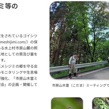
ミ等の
定をされているゴイシツ
ameshijimi.com/
）の保
ある水上村市房山麓の照
息地としての質及び量を
ます。
バメシジミの郷を守る会
のモニタリングや生息場
群強化、「市房山木霊ミ
察会」の企画・開催して
市房山木霊（こだま）ミーティング