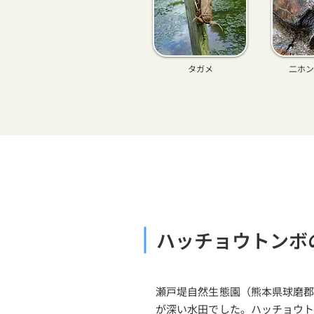
​タガメ
二ホン
ハッチョウトンボ
瀬戸堤自然生態園（熊本県球磨
が深い水田でした。ハッチョウ