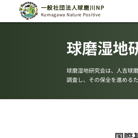
一般社団法人球磨川NP
Kumagawa Nature Positive
球磨湿地
球磨湿地研究会は、人吉球
調査し、その保全を進める
​国