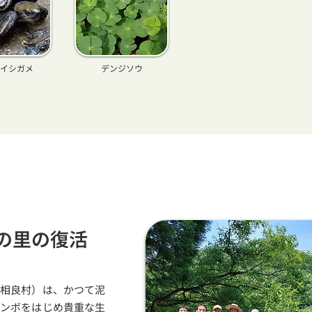
イシガメ
デンジソウ
の里の復活
郡相良村）は、かつて泥
トンボをはじめ貴重な生