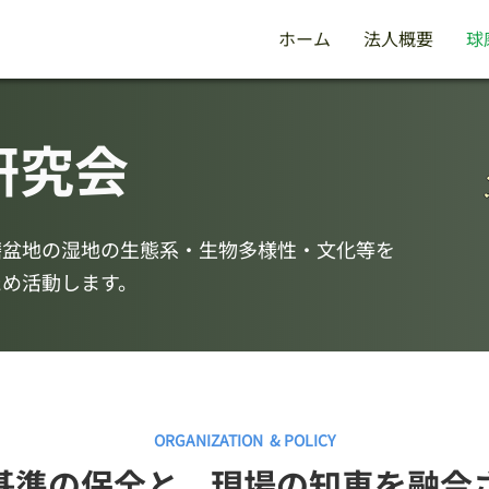
ホーム
法人概要
球
研究会
磨盆地の湿地の生態系・生物多様性・文化等を
ため活動します。
ORGANIZATION & POLICY
際基準の保全と、現場の知恵を融合