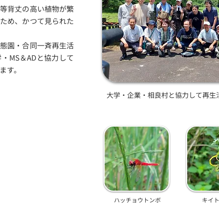
シ等背丈の高い植物が繁
たため、かつて見られた
生態園・合同一斉再生活
・MS＆ADと協力して
ます。
大学・企業・相良村と協力して再生
ハッチョウトンボ
キイ