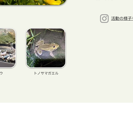
​活動の様
ウ
トノサマガエル