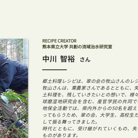
RECIPE CREATOR
熊本県立大学 共創の流域治水研究室
中川 智裕
さん
郷土料理レシピは、翠の会の牧山さんのレ
牧山さんは、栗農家さんであるとともに、
土料理を、残していきたいとの想いで、様
球磨湿地研究会を含む、産官学民の共同で
地保全活動では、県内外からの50名を超
ってもらうため、翠の会、大学生、高校生
して振る舞ってきました。
時代とともに、受け継がれていくもの、失
ものがあります。