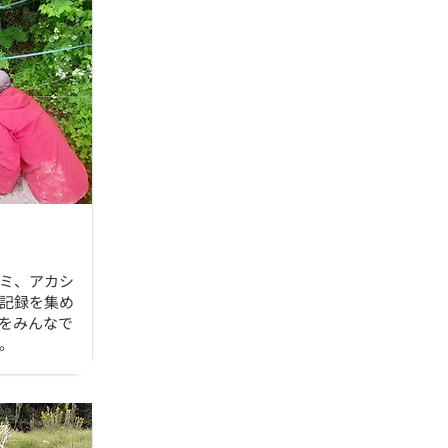
ミ、アカシ
記録を集め
をみんなで
。