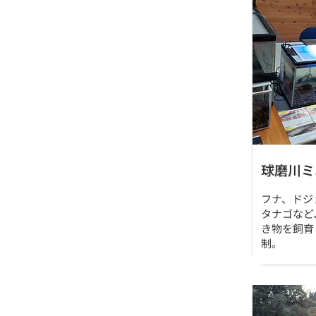
球磨川ミ
フナ、ドジ
タナゴなど
き物を飼育
制。