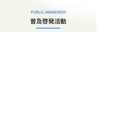
PUBLIC AWARENESS
普及啓発活動
「見て、触れて、味わう」をテーマに、
球磨川の豊かさを五感で感じるプログ
ラム。
球磨川ミニ水族館での生き物観察や、ムササ
ビの郷づくり、さらには里山の恵みをいただ