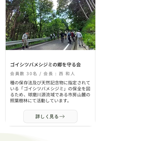
ゴイシツバメシジミの郷を守る会
会員数 30名 / 会長 : 西 和人
種の保存法及び天然記念物に指定されて
いる「ゴイシツバメシジミ」の保全を図
るため、球磨川源流域である市房山麓の
照葉樹林にて活動しています。
詳しく見る